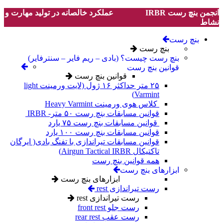
انجمن بنچ رست IRBR
عملکرد خالصانه در تولید مهارت و
نشاط
بنچ رست
بنچ رست
بنچ رست چیست؟ (بادی – ریم فایر – سنترفایر)
قوانین بنچ رست
قوانین بنچ رست
۲۵ متر حداکثر ۱۶ ژول (لایت ورمینت light
Varmint)
کلاس هوی ورمینت Heavy Varmint
قوانین مسابقات بنچ رست ۵۰ متر- IRBR
قوانین مسابقات بنچ رست ۷۵ یارد
قوانین مسابقات بنچ رست ۱۰۰ یارد
قوانین مسابقات تیراندازی با تفنگ بادی( ایرگان
تاکتیکال Airgun Tactical IRBR)
همه قوانین بنچ رست
ابزارهای بنچ رست
ابزارهای بنچ رست
رست تیراندازی rest
رست تیراندازی rest
رست جلو front rest
رست عقب rear rest