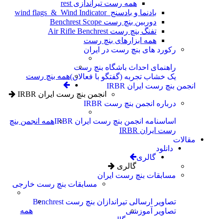
همه رست تیراندازی rest
بادنما و بادسنج wind flags & Wind Indicator
دوربین بنچ رست Benchrest Scope
تفنگ بنچ رست Air Rifle Benchrest
همه ابزارهای بنچ رست
رکورد های بنچ رست در ایران
راهنمای احداث باشگاه بنچ رست
همه بنچ رست
یک خشاب تجربه (گفتگو با فعالان)
انجمن بنچ رست ایران IRBR
انجمن بنچ رست ایران IRBR
درباره انجمن بنچ رست IRBR
اساسنامه انجمن بنچ رست ایران IRBR
همه انجمن بنچ
رست ایران IRBR
مقالات
دانلود
گالری
گالری
مسابقات بنچ رست ایران
مسابقات بنچ رست خارجی
تصاویر ارسالی تیراندازان بنچ رست Benchrest
همه
تصاویر آموزشی