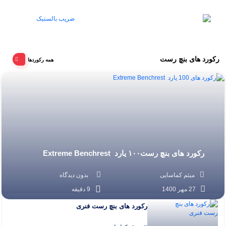
رکورد های بنچ رست
همه رکوردها
رکورد های بنچ رست۱۰۰ یارد Extreme Benchrest
میثم کماسایی
بدون دیدگاه
27 مهر 1400
9 دقیقه
رکورد های بنچ رست فنری