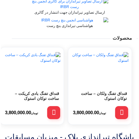
میثم کماسایی
26 شهریور 1399
ارسال تصاویر تیراندازان جهت انتشار در گالری
2 دقیقه
بدون دیدگاه
نمایش بیشتر
هواشناسی تیراندازی بنچ رست
رکورد های مجموع سه کلاس ۲۵متر (LV-HV-50m)
محصولات
میثم کماسایی
26 شهریور 1399
1 دقیقه
بدون دیدگاه
نمایش بیشتر
رکورد های بنچ رست 50 متر تفنگ بادی با حداکثر
قدرت ۴۵ ژول
قنداق تفنگ ولکان – ساخت
قنداق تفنگ بادی کریکت –
میثم کماسایی
توکان استوک
ساخت توکان استوک
26 شهریور 1399
6 دقیقه
بدون دیدگاه
نمایش بیشتر
3,800,000.00
3,800,000.00
تومان
تومان
کارت 250 (حداکثر امتیاز قابل کسب در بنچ رست)
باشگاه تیراندازی پلاک - میزبان مسابقات