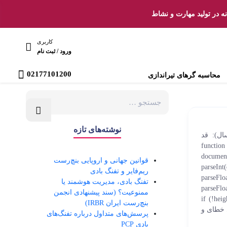
ه در تولید مهارت و نشاط
کاربری
ورود / ثبت نام
02177101200
محاسبه گرهای تیراندازی
نوشته‌های تازه
مرد زن سن (سال): قد
function calcu =
docu
قوانین جهانی و اروپایی بنچ‌رست
parse
ریم‌فایر و تفنگ بادی
parse
تفنگ بادی، مدیریت هوشمند یا
parseF
ممنوعیت؟ (سند پیشنهادی انجمن
if (!height || heig ||
بنچ‌رست ایران IRBR)
weight < 30 || !age || age < 1) { resultBox.sty = `⚠️ خطای و
پرسش‌های متداول درباره تفنگ‌های
بادی PCP