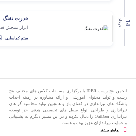
قدرت تفنگ
خرداد
14
ابزار سنجش قد
میثم کماسایی
6 سال 
انجمن بنچ رست IRBR با برگزاری مسابقات کلاس های مختلف بنچ
رست و تولید محتوای آموزشی و ارائه مشاوره در زمینه احداث
باشگاه های تیراندازی در فضای باز و همچنین تولید محاسبه گر های
تیراندازی و طراحی انواع سیبل های تخصصی هدفی جز توسعه
تیراندازی OutDoor را دنبال نکرده و در این مسیر دلگرم به پشتیبانی
و حمایت تیراندازان عزیز بوده و هست .
استقبال بی نظیر تیراندازان از مسابقات این انجمن بزرگترین انگیزه
نمایش بیشتر
ما در ادامه این مسیر خواهد بود .