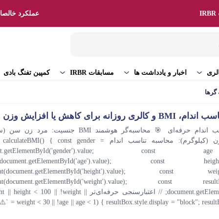
I
عملکرد خالصان
کمپین تفنگ بادی
لری
اخبار و یادداشت ها
مسابقات IRBR
گرها
 روزانه برای کاهش یا افزایش وزن
محاسبه‌گر تناسب اندام حرفه‌ای 🎯 محاسبه‌گر هوشمند BMI جنسیت: 
(سانتی‌متر): وزن (کیلوگرم): محاسبه تناسب اندام lateBMI() { const gender
ment.getElementById('gender').value; co
Int(document.getElementById('age').value); cons
Float(document.getElementById('height').value); con
loat(document.getElementById('weight').value); const 
document.getElementById('result'); // اعتبارسنجی حرفه‌ای‌تر ht < 100 || !weight
le.display = "block"; resultBox.innerHTML