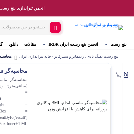
انجمن تیراندازی بنچ رست RBR
مقالات
دانلود
بنچ رست
انجمن بنچ رست ایران IRBR
گا
بنچ رست تفنگ بادی ، ریمفایر و سنترفایر - خانه تیراندازی ایران
محاسبه 
محاسبه‌گر تناسب اندام، BMI و کالری
29
آذر
nst age =
t height =
st weight =
resultBox =
...