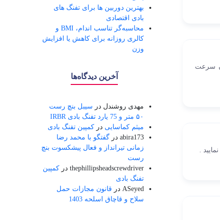
بهترین دوربین ها برای تفنگ های
بادی اقتصادی
محاسبه‌گر تناسب اندام، BMI و
کالری روزانه برای کاهش یا افزایش
وزن
دن سرعت
آخرین دیدگاه‌ها
مهدی روشندل
در
سیبل بنچ رست
۵۰ متر و 75 یارد تفنگ بادی IRBR
میثم کماسایی
در
کمپین تفنگ بادی
abira173
در
گفتگو با محمد رضا
زمانی تیرانداز و فعال پیشکسوت بنچ
ایید .
رست
thephillipsheadscrewdriver
در
کمپین
تفنگ بادی
ASeyed
در
قانون مجازات حمل
سلاح و قاچاق اسلحه 1403