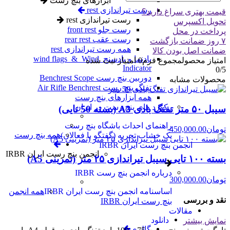
ابزارهای بنچ رست
رست تیراندازی rest
قیمت بهتری سراغ دارید؟
رست تیراندازی rest
تحویل اکسپرس
رست جلو front rest
پرداخت در محل
رست عقب rear rest
۷ روز ضمانت بازگشت
همه رست تیراندازی rest
ضمانت اصل بودن کالا
بادنما و بادسنج wind flags & Wind
امتیاز محصول
مجموع فرم
0
امتیاز ثبت شده
Indicator
0
/5
دوربین بنچ رست Benchrest Scope
محصولات مشابه
تفنگ بنچ رست Air Rifle Benchrest
همه ابزارهای بنچ رست
رکورد های بنچ رست در ایران
سیبل ۵۰ متر تفنگ بادی A3 (بسته 50 تایی)
راهنمای احداث باشگاه بنچ رست
تومان
450,000.00
همه بنچ رست
یک خشاب تجربه (گفتگو با فعالان)
انجمن بنچ رست ایران IRBR
انجمن بنچ رست ایران IRBR
بسته ۱۰۰ تایی سیبل تیراندازی ۲۵ متر (تمرینی A5)
درباره انجمن بنچ رست IRBR
تومان
300,000.00
اساسنامه انجمن بنچ رست ایران IRBR
همه انجمن
نقد و بررسی
بنچ رست ایران IRBR
مقالات
دانلود
نمایش بیشتر
گالری