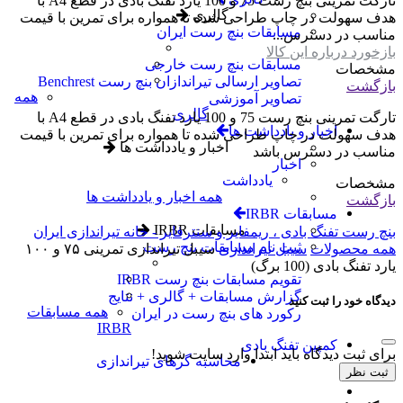
تارگت تمرینی بنچ رست 75 و 100 یارد تفنگ بادی در قطع A4 با
گالری
هدف سهولت در چاپ طراحی شده تا همواره برای تمرین با قیمت
مسابقات بنچ رست ایران
مناسب در دسترس...
بازخورد درباره این کالا
مسابقات بنچ رست خارجی
مشخصات
تصاویر ارسالی تیراندازان بنچ رست Benchrest
بازگشت
همه
تصاویر آموزشی
گالری
تارگت تمرینی بنچ رست 75 و 100 یارد تفنگ بادی در قطع A4 با
اخبار و یادداشت ها
هدف سهولت در چاپ طراحی شده تا همواره برای تمرین با قیمت
اخبار و یادداشت ها
مناسب در دسترس باشد
اخبار
یادداشت
مشخصات
همه اخبار و یادداشت ها
بازگشت
مسابقات IRBR
مسابقات IRBR
بنچ رست تفنگ بادی ، ریمفایر و سنترفایر - خانه تیراندازی ایران
ثبت نام مسابقات بنچ رست
همه محصولات
سیبل تیراندازی
سیبل تیراندازی تمرینی ۷۵ و ۱۰۰
یارد تفنگ بادی (100 برگ)
تقویم مسابقات بنچ رست IRBR
گزارش مسابقات + گالری + نتایج
دیدگاه خود را ثبت کنید
همه مسابقات
رکورد های بنچ رست در ایران
IRBR
کمپین تفنگ بادی
برای ثبت دیدگاه باید ابتدا وارد سایت شوید!
محاسبه گرهای تیراندازی
ثبت نظر