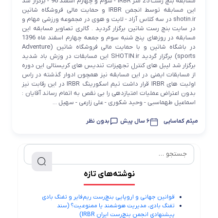
مسابقه بنچ رست 25 متر IRBR - سوم و چهارم اسفند 96 - برگزار شد
این مسابقه توسط انجمن IRBR و حمایت مالی فروشگاه شاتین
shotin.ir در سه کلاس آزاد - لایت و هوی در مجموعه ورزشی مهام و
در سایت بنچ رست شاتین برگزار گردید . گالری تصاویر مسابقه این
مسابقه در روزهای پنج شنبه سوم و جمعه چهارم اسفند ماه 1396
در باشگاه شاتین و با حمایت مالی فروشگاه شاتین (Adventure
sports) برگزار گردید SHOTIN.ir این مسابقات در وزش باد شدید
برگزار شد لیبل های کنترل تجهیزات تندیس های کریستالی این دوره
از مسابقات ایمنی در این مسابقه نیز همچون ادوار گذشته در راس
اولیت های IRBR قرار داشت تیم اسکورینگ IRBR در این رقابت نیز
بدون اعتراض عملیات امتیازدهی را بی نقص به اتمام رساند آقایان :
اسماعیل طهماسبی - وحید شکوری - علی زارعی - سهیل ...
میثم کماسایی
6 سال پیش
بدون نظر
نوشته‌های تازه
قوانین جهانی و اروپایی بنچ‌رست ریم‌فایر و تفنگ بادی
تفنگ بادی، مدیریت هوشمند یا ممنوعیت؟ (سند
پیشنهادی انجمن بنچ‌رست ایران IRBR)