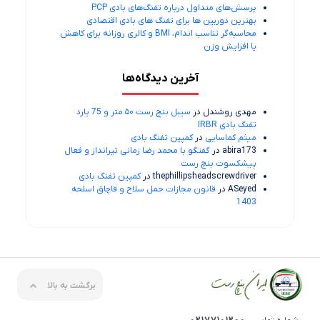
پرسش‌های متداول درباره تفنگ‌های بادی PCP
بهترین دوربین ها برای تفنگ های بادی اقتصادی
محاسبه‌گر تناسب اندام، BMI و کالری روزانه برای کاهش
یا افزایش وزن
آخرین دیدگاه‌ها
مهدی روشندل
در
سیبل بنچ رست ۵۰ متر و 75 یارد
تفنگ بادی IRBR
میثم کماسایی
در
کمپین تفنگ بادی
abira173
در
گفتگو با محمد رضا زمانی تیرانداز و فعال
پیشکسوت بنچ رست
thephillipsheadscrewdriver
در
کمپین تفنگ بادی
ASeyed
در
قانون مجازات حمل سلاح و قاچاق اسلحه
1403
برگشت به بالا