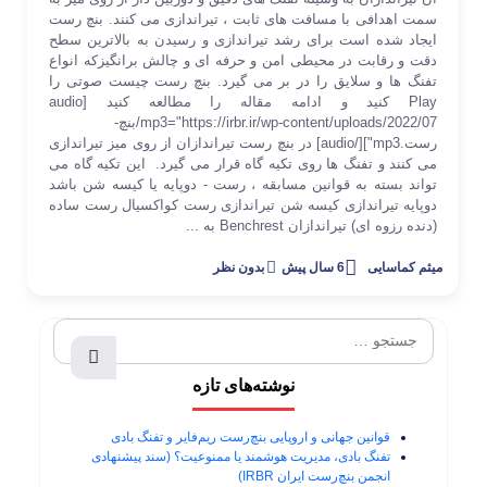
سمت اهدافی با مسافت های ثابت ، تیراندازی می کنند. بنچ رست
ایجاد شده است برای رشد تیراندازی و رسیدن به بالاترین سطح
دقت و رقابت در محیطی امن و حرفه ای و چالش برانگیزکه انواع
تفنگ ها و سلایق را در بر می گیرد. بنچ رست چیست صوتی را
Play کنید و ادامه مقاله را مطالعه کنید [audio
mp3="https://irbr.ir/wp-content/uploads/2022/07/بنچ-
رست.mp3"][/audio] در بنچ رست تیراندازان از روی میز تیراندازی
می کنند و تفنگ ها روی تکیه گاه قرار می گیرد. این تکیه گاه می
تواند بسته به قوانین مسابقه ، رست - دوپایه یا کیسه شن باشد
دوپایه تیراندازی کیسه شن تیراندازی رست کواکسیال رست ساده
(دنده رزوه ای) تیراندازان Benchrest به ...
میثم کماسایی
6 سال پیش
بدون نظر
نوشته‌های تازه
قوانین جهانی و اروپایی بنچ‌رست ریم‌فایر و تفنگ بادی
تفنگ بادی، مدیریت هوشمند یا ممنوعیت؟ (سند پیشنهادی
انجمن بنچ‌رست ایران IRBR)