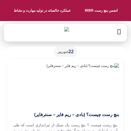
انجمن بنچ رست IRBR
عملکرد خالصانه در تولید مهارت و نشاط
22
شهریور
بنچ رست چیست؟ (بادی – ریم فایر – سنترفایر)
بنچ رست چیست ؟ بنچ رست یک سبک از تیراندازی است که طی
آن تیراندازان به وسیله تفنگ های دقیق و دوربین دار از روی میز به