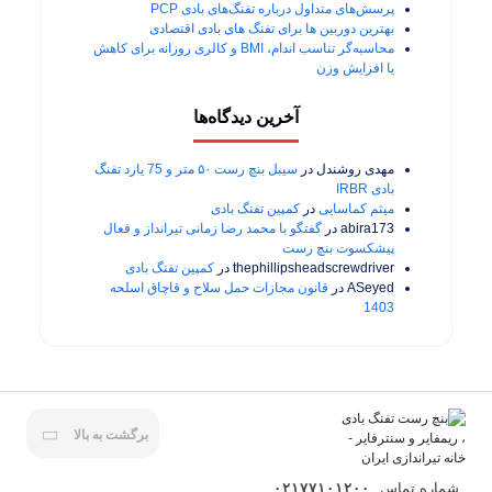
پرسش‌های متداول درباره تفنگ‌های بادی PCP
بهترین دوربین ها برای تفنگ های بادی اقتصادی
محاسبه‌گر تناسب اندام، BMI و کالری روزانه برای کاهش
یا افزایش وزن
آخرین دیدگاه‌ها
مهدی روشندل
در
سیبل بنچ رست ۵۰ متر و 75 یارد تفنگ
بادی IRBR
میثم کماسایی
در
کمپین تفنگ بادی
abira173
در
گفتگو با محمد رضا زمانی تیرانداز و فعال
پیشکسوت بنچ رست
thephillipsheadscrewdriver
در
کمپین تفنگ بادی
ASeyed
در
قانون مجازات حمل سلاح و قاچاق اسلحه
1403
برگشت به بالا
شماره تماس
۰۲۱۷۷۱۰۱۲۰۰