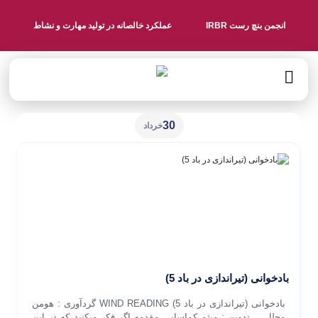
انجمن بنچ رست IRBR
عملکرد خالصانه در تولید مهارت و نشاط
30
خرداد
بادخوانی (تیراندازی در باد 5)
بادخوانی (تیراندازی در باد 5) WIND READING گردآوری : هومن
مجلل تدوین : میثم کماسایی مقدمه اگر فکر می­کنید که در این