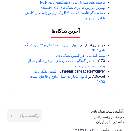
پرسش‌های متداول درباره تفنگ‌های بادی PCP
بهترین دوربین ها برای تفنگ های بادی اقتصادی
محاسبه‌گر تناسب اندام، BMI و کالری روزانه برای کاهش
یا افزایش وزن
آخرین دیدگاه‌ها
مهدی روشندل
در
سیبل بنچ رست ۵۰ متر و 75 یارد تفنگ
بادی IRBR
میثم کماسایی
در
کمپین تفنگ بادی
abira173
در
گفتگو با محمد رضا زمانی تیرانداز و فعال
پیشکسوت بنچ رست
thephillipsheadscrewdriver
در
کمپین تفنگ بادی
ASeyed
در
قانون مجازات حمل سلاح و قاچاق اسلحه
1403
برگشت به بالا
شماره تماس
۰۲۱۷۷۱۰۱۲۰۰