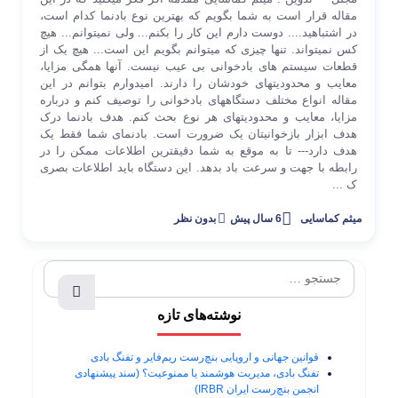
مقاله قرار است به شما بگویم که بهترین نوع بادنما کدام است،
در اشتباهید.... دوست دارم این کار را بکنم... ولی نمی­توانم... هیچ
کس نمی­تواند. تنها چیزی که می­توانم بگویم این است... هیچ یک از
قطعات سیستم های بادخوانی بی عیب نیست. آن­ها همگی مزایا،
معایب و محدودیت­های خودشان را دارند. امیدوارم بتوانم در این
مقاله انواع مختلف دستگاه­های بادخوانی را توصیف کنم و درباره
مزایا، معایب و محدودیت­های هر نوع بحث کنم. هدف بادنما درک
هدف ابزار بازخوانی­تان یک ضرورت است. بادنمای شما فقط یک
هدف دارد--- تا به موقع به شما دقیق­ترین اطلاعات ممکن را در
رابطه با جهت و سرعت باد بدهد. این دستگاه باید اطلاعات بصری
ک ...
میثم کماسایی
6 سال پیش
بدون نظر
نوشته‌های تازه
قوانین جهانی و اروپایی بنچ‌رست ریم‌فایر و تفنگ بادی
تفنگ بادی، مدیریت هوشمند یا ممنوعیت؟ (سند پیشنهادی
انجمن بنچ‌رست ایران IRBR)