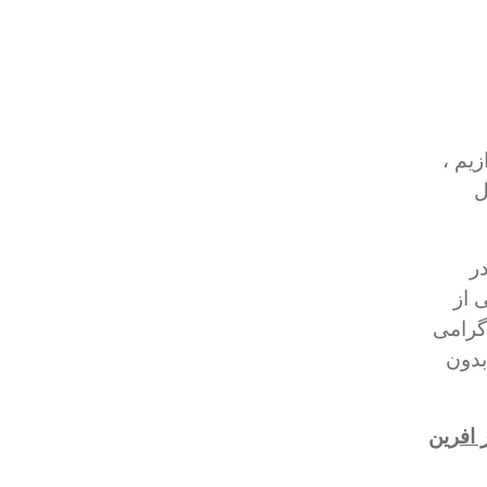
زیم ،
ل
در
 از
 گرامی
بدون
 افرین