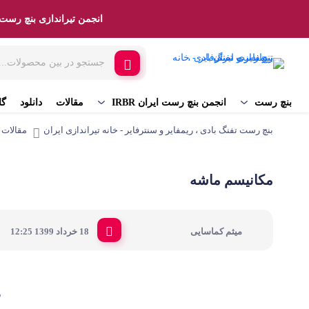
انجمن تیراندازی بنچ رست RBR
مقالات
دانلود
بنچ رست
انجمن بنچ رست ایران IRBR
گا
بنچ رست تفنگ بادی ، ریمفایر و سنترفایر - خانه تیراندازی ایران
مقالات
مکانیسم ماشه
|
میثم کماسایی
18 خرداد 1399
12:25
م