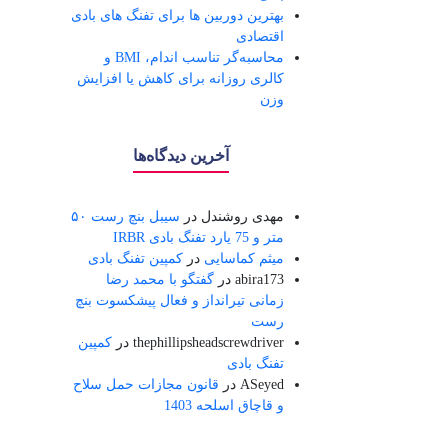
بهترین دوربین ها برای تفنگ های بادی
اقتصادی
محاسبه‌گر تناسب اندام، BMI و
کالری روزانه برای کاهش یا افزایش
وزن
آخرین دیدگاه‌ها
مهدی روشندل
در
سیبل بنچ رست ۵۰
متر و 75 یارد تفنگ بادی IRBR
میثم کماسایی
در
کمپین تفنگ بادی
abira173
در
گفتگو با محمد رضا
زمانی تیرانداز و فعال پیشکسوت بنچ
رست
thephillipsheadscrewdriver
در
کمپین
تفنگ بادی
ASeyed
در
قانون مجازات حمل سلاح
و قاچاق اسلحه 1403