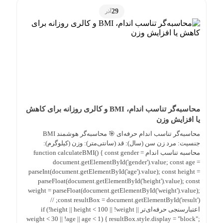
29
آذر
محاسبه‌گر تناسب اندام، BMI و کالری روزانه برای کاهش
یا افزایش وزن
محاسبه‌گر تناسب اندام حرفه‌ای 🎯 محاسبه‌گر هوشمند BMI
جنسیت: مرد زن سن (سال): قد (سانتی‌متر): وزن (کیلوگرم):
محاسبه تناسب اندام function calculateBMI() { const gender =
document.getElementById('gender').value; const age =
parseInt(document.getElementById('age').value); const height =
parseFloat(document.getElementById('height').value); const
weight = parseFloat(document.getElementById('weight').value);
const resultBox = document.getElementById('result'); //
اعتبارسنجی حرفه‌ای‌تر if (!height || height < 100 || !weight ||
weight < 30 || !age || age < 1) { resultBox.style.display = "block";