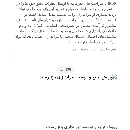
IRBR با صراحت بیان بفرمایید با ارسال نظرات دقیق خود ما را در
استمرار و بهبود مسابقات همیاری نمایید این بازخورد ها می تواند
تردید بسیاری از تیراندازان را به تصمیم تبدیل نماید . لطفا در
قسمت ( دیدگاه ) به این سوالات پاسخ دهید : (ارسال نام به شفافیت
بیشتر و کارآمدی بیشتر این نظرسنجی کمک می کند) 1- نام و نام
خانوادگی (اختیاری)2- محاسن و معایب مسابقات از دیدگاه شما3-
پیشنهاد های احتمالی شما4- سخنی با تیراندازان تفنگ بادی که برای
شرکت در مسابقات تردید دارند
2 سال پیش
14 نظر
میثم کماسایی
25
اسفند
پویش تبلیغ و توسعه تیراندازی بنچ رست