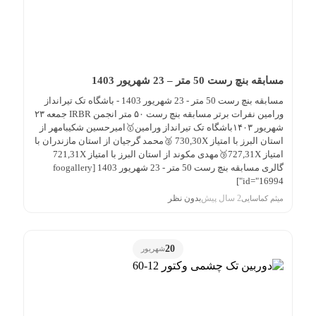
مسابقه بنچ رست 50 متر – 23 شهریور 1403
مسابقه بنچ رست 50 متر - 23 شهریور 1403 - باشگاه تک تیرانداز
ورامین نفرات برتر مسابقه بنچ رست ۵۰ متر انجمن IRBR جمعه ۲۳
شهریور ۱۴۰۳باشگاه تک تیرانداز ورامین🥇امیرحسین شکیبامهر از
استان البرز با امتیاز 730,30X 🥈محمد گرجیان از استان مازندران با
امتیاز 727,31X🥉مهدی مکوند از استان البرز با امتیاز 721,31X
گالری مسابقه بنچ رست 50 متر - 23 شهریور 1403 [foogallery
id="16994"]
2 سال پیش
بدون نظر
میثم کماسایی
20
شهریور