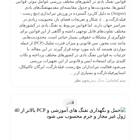
قوانین تفنگ بادی در کشورهای مختلف بررسی عوامل موثر، قوانین
کشورها، محدودیت‌ها و جدول مقایسه‌ای مقدمهتفنگ‌های بادی
(Airgun) به دلیل کاربرد گسترده در ورزش تیراندازی (بنچ رست -
فیلدتارگت و ... )، شکار و تفریحات فضای باز، محبوبیت زیادی در
سراسر جهان دارند. اما قوانین مربوط به تفنگ بادی در کشورهای
مختلف تفاوت‌های قابل ‌توجهی داشته و آگاهی از این قوانین برای
جلوگیری از مشکلات حقوقی بسیار حیاتی است. محدودیت‌هایی
مانند ثبت مجوز، سن قانونی و میزان قدرت شلیک (PCP) از جمله
مواردی هستند که باید مورد توجه قرار گیرند. در این مقاله، با
جزئیات به قوانین تفنگ بادی در کشورهای مختلف پرداخته و نکات
کلیدی برای استفاده ایمن و قانونی از این تجهیزات بررسی
می‌شود.فعالیت تیراندازان بنچ رست، فیلدتارگت، ایرگان تاکتیکال،
اسنایپرفیلدتارگت و بسیاری از ر ...
2 سال پیش
بدون نظر
میثم کماسایی
4
آبان