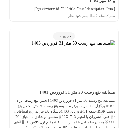
و 13 مهر 1403
[gravityform id="24" title="true" description="true"]
2 سال پیش
بدون نظر
میثم کماسایی
2
اردیبهشت
مسابقه بنچ رست 50 متر 31 فروردین 1403
مسابقه بنچ رست 50 متر 31 فروردین 1403 انجمن بنچ رست ایران
IRBR برگزار شد نفرات برتر مسابقه بنچ رست 50 متر انجمن بنچ
رست IRBRجمعه 31 فروردین 1403باشگاه تک تیرانداز ورامینآقایان
:🥇علی آتشزران با امتیاز 713. 30X🥈محسن نوشادی با امتیاز 704.
23X🥉محمدرضا دیانی با امتیاز 703. 20Xمقام اول کلاس B : 🎖 آقای
شیروان رضایی از استان فارس گالری مسابقه : [foogallery