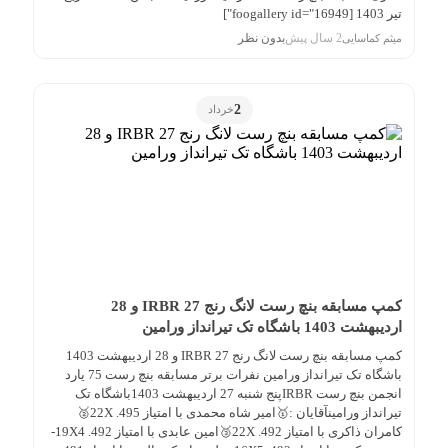
تیر 1403 [foogallery id="16949"]
2 سال پیش
بدون نظر
میثم کماسایی
2
خرداد
کمپ مسابقه بنچ رست لانگ رنج IRBR 27 و 28
اردیبهشت 1403 باشگاه تک تیرانداز ورامین
کمپ مسابقه بنچ رست لانگ رنج IRBR 27 و 28 اردیبهشت 1403
باشگاه تک تیرانداز ورامین نفرات برتر مسابقه بنچ رست 75 یارد
انجمن بنچ رست IRBRپنج شنبه 27 اردیبهشت 1403باشگاه تک
تیرانداز ورامینآقایان :🥇امیر شاه محمدی با امتیاز 495. 22X🥈
کامران ذاکری با امتیاز 492. 22X🥉امین عابدی با امتیاز 492. 19X4-