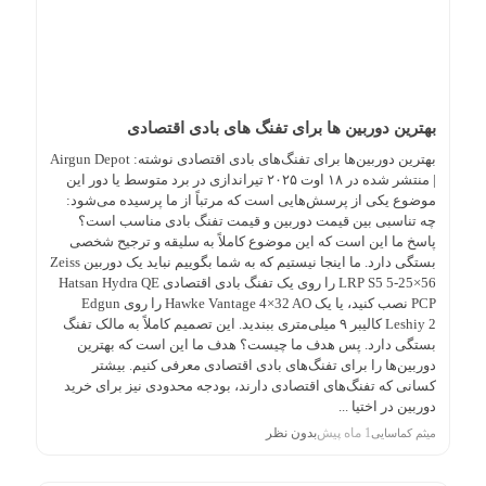
بهترین دوربین ها برای تفنگ های بادی اقتصادی
بهترین دوربین‌ها برای تفنگ‌های بادی اقتصادی نوشته: Airgun Depot
| منتشر شده در ۱۸ اوت ۲۰۲۵ تیراندازی در برد متوسط یا دور این
موضوع یکی از پرسش‌هایی است که مرتباً از ما پرسیده می‌شود:
چه تناسبی بین قیمت دوربین و قیمت تفنگ بادی مناسب است؟
پاسخ ما این است که این موضوع کاملاً به سلیقه و ترجیح شخصی
بستگی دارد. ما اینجا نیستیم که به شما بگوییم نباید یک دوربین Zeiss
LRP S5 5-25×56 را روی یک تفنگ بادی اقتصادی Hatsan Hydra QE
PCP نصب کنید، یا یک Hawke Vantage 4×32 AO را روی Edgun
Leshiy 2 کالیبر ۹ میلی‌متری ببندید. این تصمیم کاملاً به مالک تفنگ
بستگی دارد. پس هدف ما چیست؟ هدف ما این است که بهترین
دوربین‌ها را برای تفنگ‌های بادی اقتصادی معرفی کنیم. بیشتر
کسانی که تفنگ‌های اقتصادی دارند، بودجه محدودی نیز برای خرید
دوربین در اختیا ...
1 ماه پیش
بدون نظر
میثم کماسایی