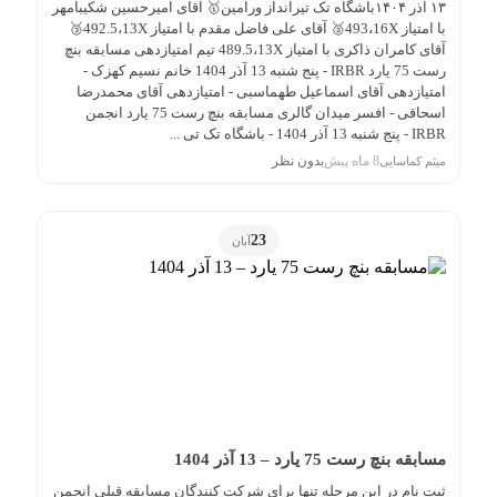
۱۳ آذر ۱۴۰۴باشگاه تک تیرانداز ورامین🥇 آقای امیرحسین شکیبامهر
با امتیاز 493،16X🥈 آقای علی فاضل مقدم با امتیاز 492.5،13X🥉
آقای کامران ذاکری با امتیاز 489.5،13X تیم امتیازدهی مسابقه بنچ
رست 75 یارد IRBR - پنج شنبه 13 آذر 1404 خانم نسیم کهزک -
امتیازدهی آقای اسماعیل طهماسبی - امتیازدهی آقای محمدرضا
اسحاقی - افسر میدان گالری مسابقه بنچ رست 75 یارد انجمن
IRBR - پنج شنبه 13 آذر 1404 - باشگاه تک تی ...
8 ماه پیش
بدون نظر
میثم کماسایی
23
آبان
مسابقه بنچ رست 75 یارد – 13 آذر 1404
ثبت نام در این مرحله تنها برای شرکت کنندگان مسابقه قبلی انجمن