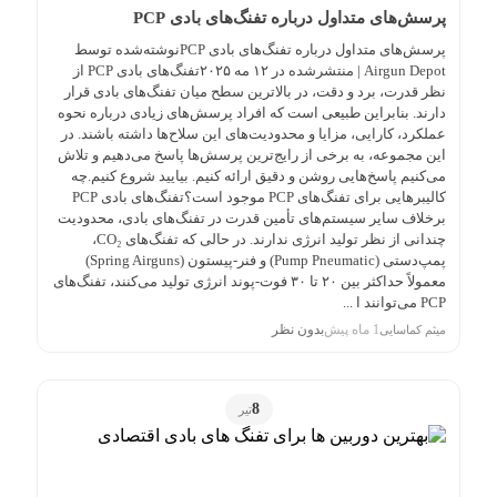
پرسش‌های متداول درباره تفنگ‌های بادی PCP
پرسش‌های متداول درباره تفنگ‌های بادی PCPنوشته‌شده توسط
Airgun Depot | منتشرشده در ۱۲ مه ۲۰۲۵تفنگ‌های بادی PCP از
نظر قدرت، برد و دقت، در بالاترین سطح میان تفنگ‌های بادی قرار
دارند. بنابراین طبیعی است که افراد پرسش‌های زیادی درباره نحوه
عملکرد، کارایی، مزایا و محدودیت‌های این سلاح‌ها داشته باشند. در
این مجموعه، به برخی از رایج‌ترین پرسش‌ها پاسخ می‌دهیم و تلاش
می‌کنیم پاسخ‌هایی روشن و دقیق ارائه کنیم. بیایید شروع کنیم.چه
کالیبرهایی برای تفنگ‌های PCP موجود است؟تفنگ‌های بادی PCP
برخلاف سایر سیستم‌های تأمین قدرت در تفنگ‌های بادی، محدودیت
چندانی از نظر تولید انرژی ندارند. در حالی که تفنگ‌های CO₂،
پمپ‌دستی (Pump Pneumatic) و فنر-پیستون (Spring Airguns)
معمولاً حداکثر بین ۲۰ تا ۳۰ فوت-پوند انرژی تولید می‌کنند، تفنگ‌های
PCP می‌توانند ا ...
1 ماه پیش
بدون نظر
میثم کماسایی
8
تیر