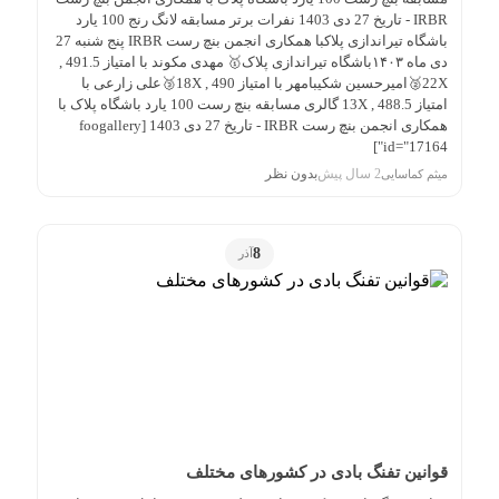
IRBR - تاریخ 27 دی 1403 نفرات برتر مسابقه لانگ رنج 100 یارد
باشگاه تیراندازی پلاکبا همکاری انجمن بنچ رست IRBR پنج شنبه 27
دی ماه ۱۴۰۳باشگاه تیراندازی پلاک🥇 مهدی مکوند با امتیاز 491.5 ,
22X🥈امیرحسین شکیبامهر با امتیاز 490 , 18X🥉علی زارعی با
امتیاز 488.5 , 13X گالری مسابقه بنچ رست 100 یارد باشگاه پلاک با
همکاری انجمن بنچ رست IRBR - تاریخ 27 دی 1403 [foogallery
id="17164"]
2 سال پیش
بدون نظر
میثم کماسایی
8
آذر
قوانین تفنگ بادی در کشورهای مختلف