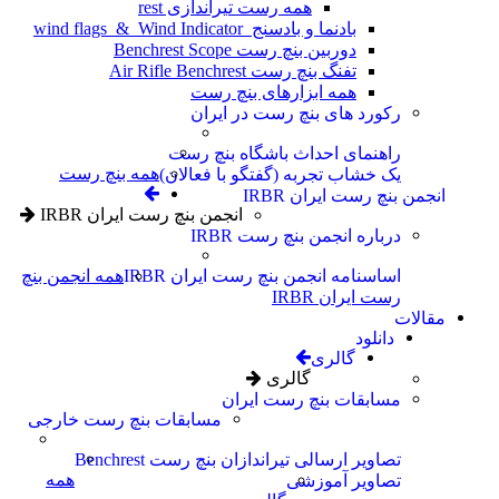
همه رست تیراندازی rest
بادنما و بادسنج wind flags & Wind Indicator
دوربین بنچ رست Benchrest Scope
تفنگ بنچ رست Air Rifle Benchrest
همه ابزارهای بنچ رست
رکورد های بنچ رست در ایران
راهنمای احداث باشگاه بنچ رست
همه بنچ رست
یک خشاب تجربه (گفتگو با فعالان)
انجمن بنچ رست ایران IRBR
انجمن بنچ رست ایران IRBR
درباره انجمن بنچ رست IRBR
اساسنامه انجمن بنچ رست ایران IRBR
همه انجمن بنچ
رست ایران IRBR
مقالات
دانلود
گالری
گالری
مسابقات بنچ رست ایران
مسابقات بنچ رست خارجی
تصاویر ارسالی تیراندازان بنچ رست Benchrest
همه
تصاویر آموزشی