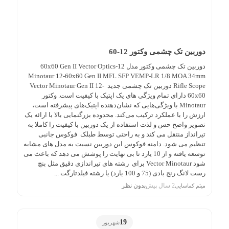
دوربین تک چشمی وکتور 12-60
دوربین تک چشمی وکتور مدل 12-60x60 Gen II Vector Optics
Minotaur 12-60x60 Gen II MFL SFP VEMP-LR 1/8 MOA 34mm
Rifle Scope دوربین تک چشمی جدید Vector Minotaur Gen II 12-
60x60 دارای تمام ویژگی های یک اپتیک با کیفیت است. وکتور
Minotaur با ویژگی‌هایی که نشان‌دهنده اپتیک‌های پیشرفته است،
ارزش را با عملکرد ترکیب می‌کند. محدوده بزرگنمایی بالا با ارائه یک
تصویر واضح حس و لذت استفاده از یک دوربین با کیفیت را کاملا به
تیرانداز منتقل می کند و به راحتی توسط طبلک فوکوس جانبی
تنظیم می شود. دامنه فوکوس این دوربین نسبت به مدل های مشابه
توسعه یافته و از 10 یارد تا بی نهایت را پوشش می دهد که باعث می
شود Vector Minotaur برای رشته های تیراندازی دقیق مثل بنچ
رست لانگ رنج بادی (75 و 100 یارد) یا رشته فیلدتارگت ...
2 سال پیش
بدون نظر
میثم کماسایی
19
شهریور