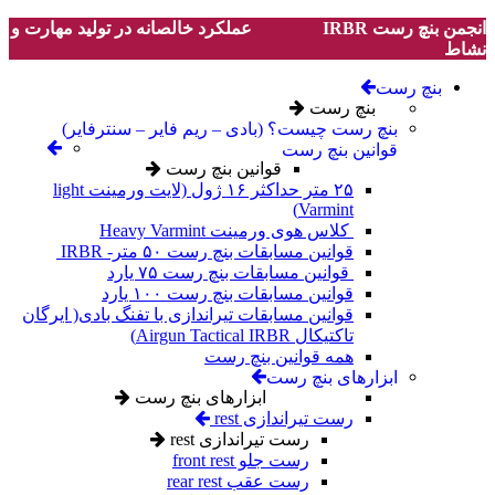
انجمن بنچ رست IRBR
عملکرد خالصانه در تولید مهارت و
نشاط
بنچ رست
بنچ رست
بنچ رست چیست؟ (بادی – ریم فایر – سنترفایر)
قوانین بنچ رست
قوانین بنچ رست
۲۵ متر حداکثر ۱۶ ژول (لایت ورمینت light
Varmint)
کلاس هوی ورمینت Heavy Varmint
قوانین مسابقات بنچ رست ۵۰ متر- IRBR
قوانین مسابقات بنچ رست ۷۵ یارد
قوانین مسابقات بنچ رست ۱۰۰ یارد
قوانین مسابقات تیراندازی با تفنگ بادی( ایرگان
تاکتیکال Airgun Tactical IRBR)
همه قوانین بنچ رست
ابزارهای بنچ رست
ابزارهای بنچ رست
رست تیراندازی rest
رست تیراندازی rest
رست جلو front rest
رست عقب rear rest