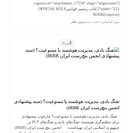
[caption id="attachment_17558" align="aligncenter"
width="523"] کتاب رسمی قوانینOFFICIAL RULE
BOOK[/caption]
2 هفته پیش
بدون نظر
میثم کماسایی
3
مرداد
تفنگ بادی، مدیریت هوشمند یا ممنوعیت؟ (سند پیشنهادی
انجمن بنچ‌رست ایران IRBR)
تفنگ بادی، مدیریت هوشمند یا ممنوعیت؟ چارچوب پیشنهادی
برای تنظیم‌گری هوشمند تفنگ‌های بادی و تفنگ‌های PCP در
جمهوری اسلامی ایران تهیه‌کننده: انجمن بنچ‌رست ایران (IRBR)