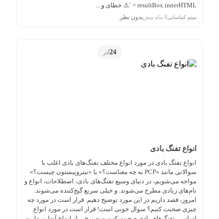
resultBox.innerHTML = `⚠️ خطای و ...
8 ماه پیش
بدون نظر
میثم کماسایی
24
آذر
انواع تفنگ بادی
انواع تفنگ بادی در مورد انواع مختلف تفنگ‌های بادی اغلب با
سوالاتی مانند «PCP به چه معناست؟» یا «نیتروپیستون چیست؟»
مواجه می‌شویم، در دنیای وسیع تفنگ‌های بادی، اصطلاحات، انواع و
نام‌های زیادی مطرح می‌شوند. و خیلی سریع گیج‌کننده می‌شوند.
امروز، قصد داریم در این مورد توضیح دهیم. قرار است در مورد چه
چیزی صحبت کنیم؟ سوال خوبی است! قرار است در مورد انواع
اساسی تفنگ‌های بادی صحبت کنیم و به برخی از انواع آنها بپردازیم.