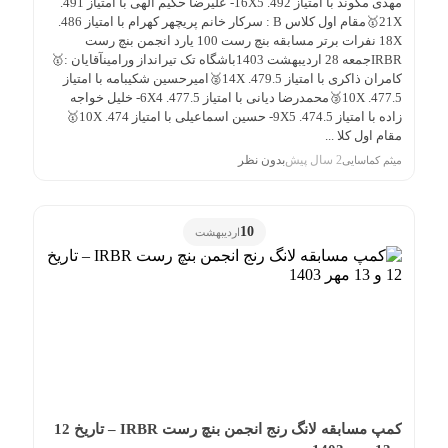
مهدی مکوند با امتیاز 492. 16X5- علیرضا حکیم الهی با امتیاز 491.
21X🥇مقام اول کلاس B : سرکار خانم پریچهر کهرام با امتیاز 486.
18X نفرات برتر مسابقه بنچ رست 100 یارد انجمن بنچ رست
IRBRجمعه 28 اردیبهشت 1403باشگاه تک تیرانداز ورامینآقایان :🥇
کامران ذاکری با امتیاز 479.5. 14X🥈امیرحسین شکیبامه با امتیاز
477.5. 10X🥉محمدرضا دیانی با امتیاز 477.5. 6X4- خلیل خواجه
زاده با امتیاز 474.5. 9X5- حسین اسماعیلی با امتیاز 474. 10X🥇
مقام اول کلا ...
2 سال پیش
بدون نظر
میثم کماسایی
10
اردیبهشت
کمپ مسابقه لانگ رنج انجمن بنچ رست IRBR – تاریخ 12