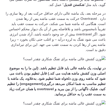
گوید، باید مثل”
شکستن قندیل
” عمل کند.
در مرحله بعد، یک ماشه عالی دارای حداقل حرکت بعد از رها سازی را
دارد . Overtravel حرکت به سمت عقب ماشه پس از رها شدن
است. هنگامی که ماشه شما می شکند، حرکت به سمت عقب باید
تقریباً نامحسوس باشد و بلافاصله پس از آن یک دیوار محکم احساس
شود. اگر overtravel بیش از حد وجود داشته باشد، آزاد شدن انرژی
باعث می شود تفنگ به لرزه درآید – و اغلب حتی تکان بخورد – زیرا
ماشه پس از رها کردن به سمت عقب می جهد. این برای تیراندازی
دقیق بد است.
در نهایت، یک ماشه عالی باید قابل تنظیم باشد. (این ما را به موضوع
اصلی وزن کشش ماشه هدایت می کند.) قابل تنظیم بودن باعث می
شود که ماشه روی وزن دلخواه شما تنظیم شود. به‌علاوه، یک ماشه با
تنظیم مناسب به شما امکان می‌دهد درگیری(engagement) را تنظیم
کنید، شلیک ناگهانی را از بین ببرید و overtravel یا همان حرکت زیاد
به سمت عقب را به حداقل برسانید.