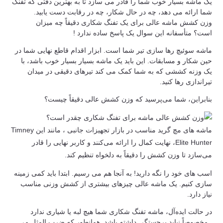
یک ماشه بسیار خوب شما را قادر می سازد تا به بهترین دقتی که تفنگ
شما ارائه می دهد، چه در حال شکار، چه در رقابت دست یابید.
وزن کشش ماشه عالی برای یک تفنگ شکاری دقیقاً چه میزان
است؟ متأسفانه این سوال یک پاسخ ساده ندارد !
ماشه سوئیچ رها سازی تیر شما است. ابزار اقدام قاطع نهایی شما در
حین شکار و مسابقات. این باید یک ماشه بسیار بسیار خوب باشد، با
یک وزنه کششی که به شما کمک می کند تیرهای دقیقی در میدان
تیراندازی رها کنید.
بنابراین، شما می‌پرسید که وزن کشش عالی دقیقاً چیست؟
ماشه های مچ گرید مناسب در بازار تجهیزات جانبی ، مانند این Timney
Elite Hunter، نهایت کمال را ارائه می‌کنند و کاربر نهایی را قادر
می‌سازد تا وزن کشش را دقیقاً به دلخواه تنظیم کند.
اسب های خود را نگه دارید! به آنجا هم می رسیم. ابتدا باید کمی زمینه
سازی کنیم. یک ماشه عالی چیزهای بیشتری از کشش وزنی مناسب
نیاز دارد.
در حالت ایده‌آل، ماشه تفنگ شکاری شما هیچ لبه یا شیاری ندارد
. مخصوصاً نباید برجستگی داشته باشد. همانطور که ضرب المثل می