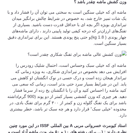
وزن کشش ماشه چقدر باشد ؟
ماشه ای که خیلی سنگین است به سختی می توان آن را فشار داد و با
یک شات تمیز خارج شد، به خصوص در شرایط چالش برانگیز میدان
تیراندازی بویژه اگر بچه ای با حداقل قدرت دست باشید. بسیاری از
تفنگ‌های ارزان‌تر که درجه کیفی تولید پایینی دارند ، دارای ماشه‌های
چهار پوندی ( 1.8 kg)و حتی پنج پوندی هستند. این برای تیراندازی دقیق
بسیار سنگین است.
ماشه ای که خیلی سبک وحساس است، احتمال شلیک زودرس را
افزایش می دهد بخصوص در تیراندازی شکاری، به ویژه زمانی که
تیرانداز هیجان زده است و درک حسی در نوک انگشتان او کاهش می
یابد. این در شرایط بسیار سرد حتی بدتر است، زمانی که سعی می
کنید ماشه را احساس کنید و آن را با انگشتان یخ زده از سرما فشار
دهید. هر چیزی که وزن کششی بسیار کمتر از دو پوند (900 گرم)داشته
باشد برای یک تفنگ گلوله زن و کمتر از ۳۰۰ گرم برای تفنگ بادی، در
محدوده “خیلی سبک” قرار دارد و هر چه سبک تر باشد، خطر بیشتری
دارد.
استاد کیومرث خسروانی مربی A بین المللی ISSF در این مورد چنین
نظری دارند : (… برای رشته های ۱۰ و ۵۰ متر وزن ماشه آزاد است و