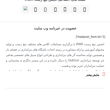
عضویت در خبرنامه وب سایت
[mailpoet_form id="1"]
انجمن بنچ رست IRBR با برگزاری مسابقات کلاس های مختلف بنچ رست و تولید
محتوای آموزشی و ارائه مشاوره در زمینه احداث باشگاه های تیراندازی در فضای باز
و همچنین تولید محاسبه گر های تیراندازی و طراحی انواع سیبل های تخصصی هدفی
جز توسعه تیراندازی OutDoor را دنبال نکرده و در این مسیر دلگرم به پشتیبانی و
حمایت تیراندازان عزیز بوده و هست .
استقبال بی نظیر تیراندازان از مسابقات این انجمن بزرگترین انگیزه ما در ادامه این
نمایش بیشتر
مسیر خواهد بود .