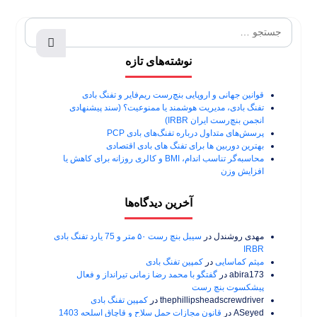
نوشته‌های تازه
قوانین جهانی و اروپایی بنچ‌رست ریم‌فایر و تفنگ بادی
تفنگ بادی، مدیریت هوشمند یا ممنوعیت؟ (سند پیشنهادی
انجمن بنچ‌رست ایران IRBR)
پرسش‌های متداول درباره تفنگ‌های بادی PCP
بهترین دوربین ها برای تفنگ های بادی اقتصادی
محاسبه‌گر تناسب اندام، BMI و کالری روزانه برای کاهش یا
افزایش وزن
آخرین دیدگاه‌ها
مهدی روشندل
در
سیبل بنچ رست ۵۰ متر و 75 یارد تفنگ بادی
IRBR
میثم کماسایی
در
کمپین تفنگ بادی
abira173
در
گفتگو با محمد رضا زمانی تیرانداز و فعال
پیشکسوت بنچ رست
thephillipsheadscrewdriver
در
کمپین تفنگ بادی
ASeyed
در
قانون مجازات حمل سلاح و قاچاق اسلحه 1403