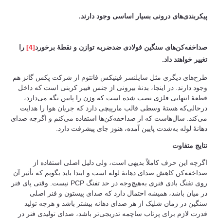
پیکربندی‌های درونی بسیار اساسی وجود دارند.
صداخفه‌کن‌های سنگین فولادی ضدضربه توازن و نقطۀ برخورد
[4]
را
تغییر خواهند داد.
طرح‌های دیگری مثل سایلنسر فینیکس فانتوم از شرکت پکس گانز هم
وجود دارند. در اینجا، بدنۀ بیرونی از جنس فیبر کربنی است که داخل
قطعۀ انتهایی فلزی نصب شده است که وزن را پایین نگه می‌دارد،
درحالی‌که هستۀ وسطی قالب مارپیچی دارد که جریان هوا را هدایت
می‌کند. سال‌هاست که از صداخفه‌کن‌ها استفاده می‌کنم و اگرچه صدای
دهانۀ لوله به‌شدت پایین آمده، هنوز جای پیشرفت دارد.
نتایج متفاوت
اگرچه این حرف کاملاً بدیهی است، ولی دلیل اصلی استفاده از
صداخفه‌کن کاهش صدای دهانۀ لوله است و ابتدا باید بگویم که تأثیر آن
روی تفنگ بادی فنری به‌هیچ‌وجه در حد تفنگ PCP نیست. وقتی پای فنر
در میان باشد، همیشه احتمال دارد که صدای پیستون و فنر اصلی
سنگین در زمان شلیک از هر صدای دهانه بیشتر باشد و هرچه تولید
قدرت لازم برای پرتاب ساچمه تدریجی‌تر باشد، صدای تولیدی فنر در