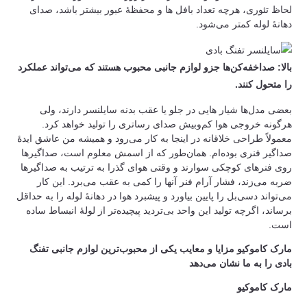
لحاظ تئوری، هرچه تعداد بافل ها و محفظۀ عبور بیشتر باشد، صدای
دهانۀ لوله کمتر می‌شود.
بالا: صداخفه‌کن‌ها جزو لوازم جانبی محبوب هستند که می‌تواند عملکرد
را متحول کنند.
بعضی مدل‌ها شیار هایی در جلو یا عقب بدنه سایلنسر دارند، ولی
هرگونه خروجی هوا کم‌وبیش صدای رساتری را تولید خواهد کرد.
معمولاً طراحی خلاقانه در اینجا به کار می‌رود و همیشه من عاشق ایدۀ
صداگیر فنری بوده‌ام. همان‌طور که از اسمش معلوم است، صداگیرها
روی فنرهای کوچکی سوارند و وقتی هوای گذرا به ترتیب به صداگیرها
ضربه می‌زند، فشار آرام فنر آنها را کمی به عقب می‌برد. این کار
می‌تواند دسی‌بل را پایین بیاورد و پیشبرد هوا در دهانۀ لوله را به حداقل
برساند، اگرچه تولید این واحد بی‌تردید پیچیده‌تر از لولۀ انبساط ساده
است.
مارک کاموکیو مزایا و معایب یکی از محبوب‌ترین لوازم جانبی تفنگ
بادی را به ما نشان می‌دهد
مارک کاموکیو