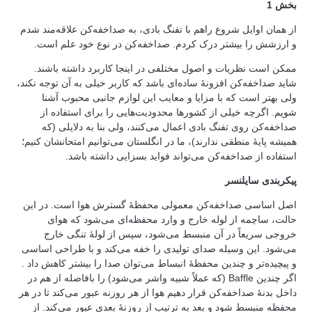
بخش 1
از همان اوایل شروع راهم با تفنگ بادی، به صداخفه‌کن علاقه‌مند شدم
و ارزشش را بیشتر درک کردم. صداخفه‌کن در نوع خود علم است.
ممکن است نظریات و اصول مختلفی در اینجا کاربرد داشته باشند.
شاید صداخفه‌کن افزونۀ ساده‌ای باشد که کاربر خیلی به آن توجه نکند،
ولی بهتر است که با مزایا و معایب این لوازم جانبی محبوب آشنا
شویم. اگرچه خیلی از کشورها محدودیت‌هایی را برای استفاده از
صداخفه‌کن روی تفنگ بادی اعمال می‌کنند، ولی بنا به دلایلی (که
همیشه پایۀ منطقی ندارند)، ما در انگلستان می‌توانیم امتحانشان کنیم؛
استفاده از صداخفه‌کن می‌تواند فواید بسزایی داشته باشد.
پیکربندی سایلنسر
اصل اساسی صداخفه‌کن معمولی محفظۀ گسترش هوا است. در این
حالت، ساچمه از لوله خارج و وارد محفظه‌ای می‌شود که هوای
خروجی سریعاً در آن منبسط می‌شود، سپس از لولۀ تنگی خارج
می‌شود. این وسیله صدای تولیدی را خفه می‌کند و با طراحی اساسی
و پیچیده‌تر و چندین محفظۀ انبساط می‌توان صدا را بیشتر کاهش داد .
اگر چندین Baffle (که عملاً شبیه واشر می‌شود) را بافاصله از هم در
داخل بدنۀ صداخفه‌کن قرار دهیم هوا از هر روزنه عبور می‌کند تا در هر
محفظه منبسط شود و بعد به ترتیب از روزنۀ بعدی عبور می‌کند. از