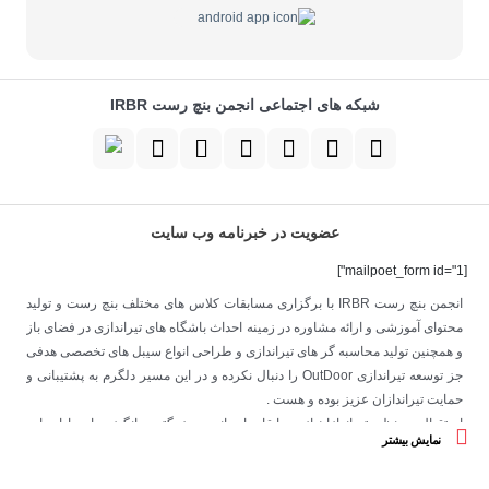
شبکه های اجتماعی انجمن بنچ رست IRBR
عضویت در خبرنامه وب سایت
[mailpoet_form id="1"]
انجمن بنچ رست IRBR با برگزاری مسابقات کلاس های مختلف بنچ رست و تولید
محتوای آموزشی و ارائه مشاوره در زمینه احداث باشگاه های تیراندازی در فضای باز
و همچنین تولید محاسبه گر های تیراندازی و طراحی انواع سیبل های تخصصی هدفی
جز توسعه تیراندازی OutDoor را دنبال نکرده و در این مسیر دلگرم به پشتیبانی و
حمایت تیراندازان عزیز بوده و هست .
استقبال بی نظیر تیراندازان از مسابقات این انجمن بزرگترین انگیزه ما در ادامه این
نمایش بیشتر
مسیر خواهد بود .