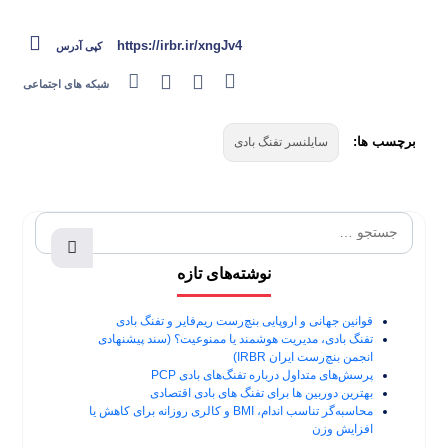
https://irbr.ir/xngJv4
کپی آدرس
شبکه های اجتماعی
برچسب ها:
سایلنسر تفنگ بادی
نوشته‌های تازه
قوانین جهانی و اروپایی بنچ‌رست ریم‌فایر و تفنگ بادی
تفنگ بادی، مدیریت هوشمند یا ممنوعیت؟ (سند پیشنهادی
انجمن بنچ‌رست ایران IRBR)
پرسش‌های متداول درباره تفنگ‌های بادی PCP
بهترین دوربین ها برای تفنگ های بادی اقتصادی
محاسبه‌گر تناسب اندام، BMI و کالری روزانه برای کاهش یا
افزایش وزن