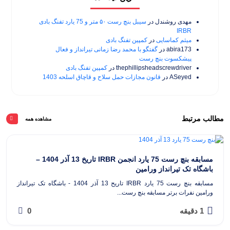
مهدی روشندل
در
سیبل بنچ رست ۵۰ متر و 75 یارد تفنگ بادی
IRBR
میثم کماسایی
در
کمپین تفنگ بادی
abira173
در
گفتگو با محمد رضا زمانی تیرانداز و فعال
پیشکسوت بنچ رست
thephillipsheadscrewdriver
در
کمپین تفنگ بادی
ASeyed
در
قانون مجازات حمل سلاح و قاچاق اسلحه 1403
مطالب مرتبط
مشاهده همه
مسابقه بنچ رست 75 یارد انجمن IRBR تاریخ 13 آذر 1404 –
باشگاه تک تیرانداز ورامین
مسابقه بنچ رست 75 یارد IRBR تاریح 13 آذر 1404 - باشگاه تک تیرانداز
ورامین نفرات برتر مسابقه بنچ رست...
1 دقیقه
0