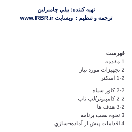
تهيه كننده: بيلي چامبرلين
ترجمه و تنظیم : وبسایت www.IRBR.ir
فهرست
1 مقدمه
2 تجهيزات مورد نياز
1-2 اسكنر
2-2 كاور سياه
2-2 كامپيوتر/لپ تاپ
3-2 هدف ها
3 نحوه نصب برنامه
4 اقدامات پيش از آماده¬سازي