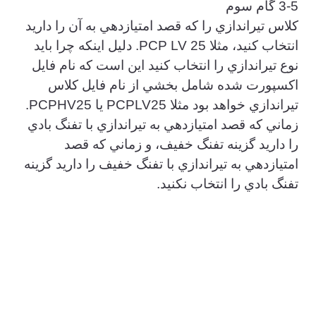
3-5 گام سوم
كلاس تيراندازي را كه قصد امتيازدهي به آن را داريد
انتخاب كنيد، مثلا PCP LV 25. دليل اينكه چرا بايد
نوع تيراندازي را انتخاب كنيد اين است كه نام فايل
اكسپورت شده شامل بخشي از نام فايل كلاس
تيراندازي خواهد بود مثلا PCPLV25 يا PCPHV25.
زماني كه قصد امتيازدهي به تيراندازي با تفنگ بادي
را داريد گزينه تفنگ خفيف، و زماني كه قصد
امتيازدهي به تيراندازي با تفنگ خفيف را داريد گزينه
تفنگ بادي را انتخاب نكنيد.