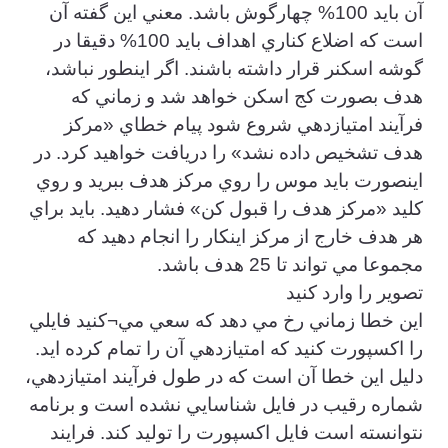
آن بايد 100% چهارگوش باشد. معني اين گفته آن
است كه اضلاع كناري اهداف بايد 100% دقيقا در
گوشه اسكنر قرار داشته باشند. اگر اينطور نباشد،
هدف بصورت كج اسكن خواهد شد و زماني كه
فرآيند امتيازدهي شروع شود پيام خطاي «مركز
هدف تشخيص داده نشد» را دريافت خواهيد كرد. در
اينصورت بايد موس را روي مركز هدف ببريد و روي
كليد «مركز هدف را قبول كن» فشار دهيد. بايد براي
هر هدف خارج از مركز اينكار را انجام دهيد كه
مجموعا مي تواند تا 25 هدف باشد.
تصوير را وارد كنيد
اين خطا زماني رخ مي دهد كه سعي مي¬كنيد فايلي
را اكسپورت كنيد كه امتيازدهي آن را تمام كرده ايد.
دليل اين خطا آن است كه در طول فرآيند امتيازدهي،
شماره رقيب در فايل شناسايي نشده است و برنامه
نتوانسته است فايل اكسپورت را توليد كند. فرايند