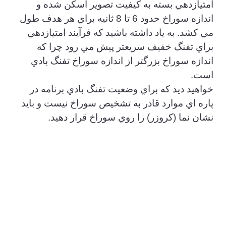
امتيازدهي بسته به كيفيت تصوير اسكن شده و
اندازه سوراخ حدود 6 تا 8 ثانيه براي هر هدف طول
مي كشد. به ياد داشته باشيد كه فرآيند امتيازدهي
براي تفنگ خفيف سريعتر پيش مي رود چرا كه
اندازه سوراخ بزرگتر از اندازه سوراخ تفنگ بادي
است.
خواهيد ديد كه براي وضعيت تفنگ بادي برنامه در
پاره اي موارد قادر به تشخيص سوراخ نيست و بايد
نشان نما (كروزر) را روي سوراخ قرار دهيد.