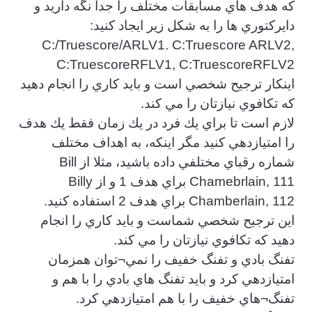
كه هدف هاي مسابقات مختلف را جدا نگه داريد و
دايركتوري ها را به شكل زير ايجاد كنيد:
‍C:/Truescore/ARLV1. C:Truescore ARLV2,
C:TruescoreRFLV1, C:TruescoreRFLV2
اينكار ترجيح شخصي است و بايد كاري را انجام دهيد
كه تكافوي نيازتان را مي كند.
لازم است تا براي يك فرد در يك زمان فقط يك هدف
را امتيازدهي كنيد مگر اينكه، به اهداف مختلف
شماره رقباي مختلفي داده باشيد، مثلا از Bill
Chamebrlain, 111 براي هدف 1 و از Billy
Chamberlain, 112 براي هدف 2 استفاده كنيد.
اين ترجيح شخصي شماست و بايد كاري را انجام
دهيد كه تكافوي نيازتان را مي كند.
تفنگ بادي و تفنگ خفيف را نمي¬توان همزمان
امتيازدهي كرد و بايد تفنگ هاي بادي را با هم و
تفنگ¬هاي خفيف را با هم امتيازدهي كرد.