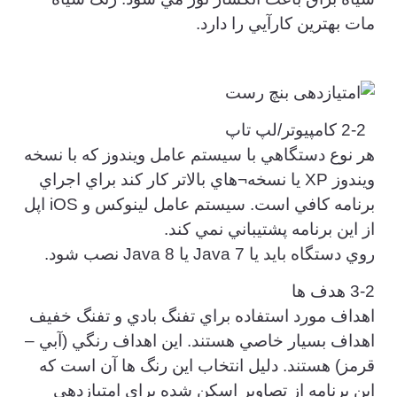
مات بهترين كارآيي را دارد.
2-2 كامپيوتر/لپ تاپ
هر نوع دستگاهي با سيستم عامل ويندوز كه با نسخه
ويندوز XP يا نسخه¬هاي بالاتر كار كند براي اجراي
برنامه كافي است. سيستم عامل لينوكس و iOS اپل
از اين برنامه پشتيباني نمي كند.
روي دستگاه بايد يا Java 7 يا Java 8 نصب شود.
3-2 هدف ها
اهداف مورد استفاده براي تفنگ بادي و تفنگ خفيف
اهداف بسيار خاصي هستند. اين اهداف رنگي (آبي –
قرمز) هستند. دليل انتخاب اين رنگ ها آن است كه
اين برنامه از تصاوير اسكن شده براي امتيازدهي