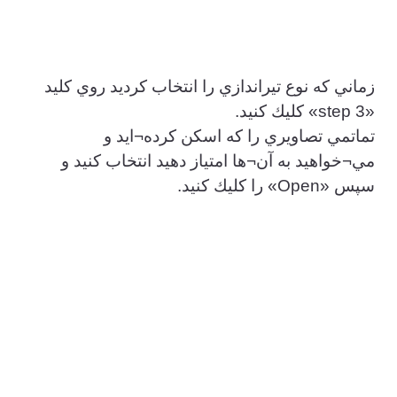
زماني كه نوع تيراندازي را انتخاب كرديد روي كليد
«step 3» كليك كنيد.
تماتمي تصاويري را كه اسكن كرده¬ايد و
مي¬خواهيد به آن¬ها امتياز دهيد انتخاب كنيد و
سپس «Open» را كليك كنيد.