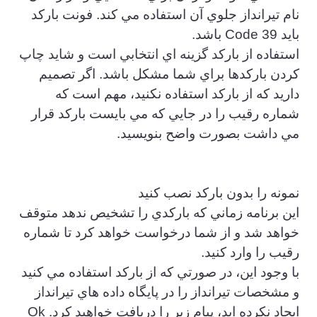
نام تيرانداز جلوي آن استفاده مي كند. فونت باركد
بايد Code 39 باشد.
استفاده از باركد گزينه اي انتخابي است و شايد چاپ
كردن باركدها براي شما مشكل باشد. اگر تصميم
داريد كه از باركد استفاده نكنيد، مهم است كه
شماره رقيب را در جايي كه مي بايست باركد قرار
مي داشت بصورت واضح بنويسيد.
نمونه را بدون باركد نصب كنيد
اين برنامه زماني كه باركدي را تشخيص ندهد متوقف
خواهد شد و از شما درخواست خواهد كرد تا شماره
رقيب را وارد كنيد.
با وجود اين، در صورتي كه از باركد استفاده مي كنيد
و مشخصات تيرانداز را در پايگاه داده هاي تيرانداز
ايجاد نكرده ايد، پيام زير را دريافت خواهيد كرد. Ok