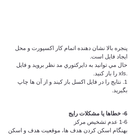
پنجره بالا نشان دهنده اتمام كار اكسپورت و محل
ايجاد فايل است.
حال مي توانيد به دايركتوري مد نظر برويد و فايل
.xls را باز كنيد.
1. نتايج را در فايل اكسل باز كيند و از آن ها چاپ
بگيريد.
6- خطاها يا مشكلات رايج
1-6 عدم تشخيص مركز
بهنگام اسكن كردن هدف ها، موقعيت هدف و اسكن