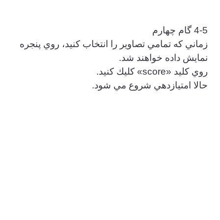
4-5 گام چهارم
زماني كه تمامي تصاوير را انتخاب كنيد، روي پنجره
نمايش داده خواهند شد.
روي كليد «score» كليك كنيد.
حالا امتيازدهي شروع مي شود.