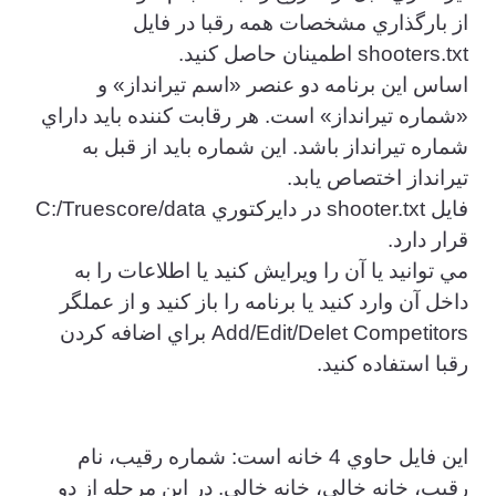
از بارگذاري مشخصات همه رقبا در فايل
shooters.txt اطمينان حاصل كنيد.
اساس اين برنامه دو عنصر «اسم تيرانداز» و
«شماره تيرانداز» است. هر رقابت كننده بايد داراي
شماره تيرانداز باشد. اين شماره بايد از قبل به
تيرانداز اختصاص يابد.
فايل shooter.txt در دايركتوري C:/Truescore/data
قرار دارد.
مي توانيد يا آن را ويرايش كنيد يا اطلاعات را به
داخل آن وارد كنيد يا برنامه را باز كنيد و از عملگر
Add/Edit/Delet Competitors براي اضافه كردن
رقبا استفاده كنيد.
اين فايل حاوي 4 خانه است: شماره رقيب، نام
رقيب، خانه خالي، خانه خالي. در اين مرحله از دو