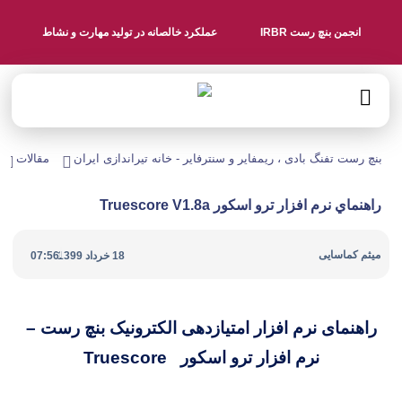
انجمن بنچ رست IRBR
عملکرد خالصانه در تولید مهارت و نشاط
بنچ رست تفنگ بادی ، ریمفایر و سنترفایر - خانه تیراندازی ایران
مقالات
راهنماي نرم افزار ترو اسكور Truescore V1.8a
|
میثم کماسایی
18 خرداد 1399
07:56
راهنمای نرم افزار امتیازدهی الکترونیک بنچ رست –
نرم افزار ترو اسكور
Truescore