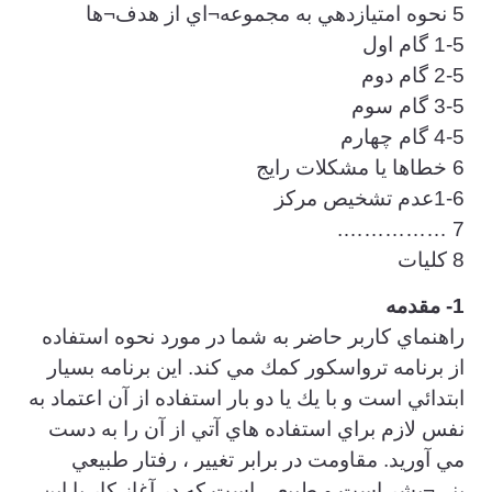
5 نحوه امتيازدهي به مجموعه¬اي از هدف¬ها
1-5 گام اول
2-5 گام دوم
3-5 گام سوم
4-5 گام چهارم
6 خطاها يا مشكلات رايج
1-6عدم تشخيص مركز
7 …………….
8 كليات
1- مقدمه
راهنماي كاربر حاضر به شما در مورد نحوه استفاده
از برنامه ترواسكور كمك مي كند. اين برنامه بسيار
ابتدائي است و با يك يا دو بار استفاده از آن اعتماد به
نفس لازم براي استفاده هاي آتي از آن را به دست
مي آوريد. مقاومت در برابر تغيير ، رفتار طبيعي
بني¬بشر است و طبيعي است كه در آغاز كار با اين