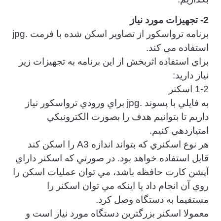
2- تجهيزات مورد نياز
برنامه ترواسكور از تصاوير اسكن شده با فرمت .jpg
استفاده مي كند.
براي استفاده اثربخش از اين برنامه به تجهيزات زير
نياز داريد:
1-2 اسكنر
به فايلي با پسوند .jpg براي ورودي ترواسكور نياز
داريم تا بتوانيم هدف را بصورت الكترونيكي
امتيازدهي كنيم.
هر نوع اسكنري كه بتواند اندازه A3 را اسكن كند
قابل استفاده خواهد بود. در صورتي كه اسكنر داراي
آپشن كارت حافظه باشد، مي توان عمليات اسكن را
روي آن انجام داد يا اينكه مي توان اسكنر را
مستقيما به دستگاه وصل كرد.
معمولا اسكنر بزرگترين دستگاه مورد نياز است و