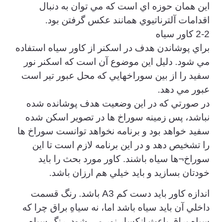
اين همان حوزه اي است كه مي توان به دنبال
اقدامات آلترناتيوي همانند عكس گرفتن بود.
2-2 كاور سياه
براي پوشاندن هدف در اسكنر از كاور سياه استفاده
مي شود. دليل اين موضوع آن است كه اسكنر نور
سفيد را از بين سوراخهايي كه محل عبور تير است
عبور مي دهد.
در صورتي كه در اين وضعيت هدف پوشانده شده
نباشد، پس زمينه سوراخ ها در تصوير اسكن شده
سفيد خواهد بود و برنامه نخواهد توانست سوراخ ها
را تشخيص دهد و در اين برنامه لازم است تا اين
سوراخ¬ها سياه باشند. كاور مورد بحث را بايد
خودتان بسازيد و بايد خيلي هم ارزان باشد.
اندازه كاور بايد دست كم A3 باشد. رنگ قسمت
داخلي آن بايد سياه باشد اما، نه سياهِ براق چرا كه
سياه براق باعث انكسار نور مي شود. رنگ سياه