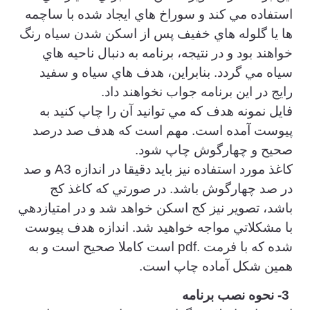
استفاده مي كند و سوراخ هاي ايجاد شده با ساچمه
ها يا گلوله هاي خفيف پس از اسكن شدن سياه رنگ
خواهند بود و در نتيجه، برنامه به دنبال ناحيه هاي
سياه مي گردد. بنابراين، هدف هاي سياه و سفيد
رايج در اين برنامه جواب نخواهند داد.
فايل نمونه هدف كه مي توانيد آن را چاپ كنيد به
پيوست آمده است. مهم است كه هدف صد درصد
صحيح و چهارگوش چاپ شود.
كاغذ مورد استفاده نيز بايد دقيقا در اندازه A3 و صد
در صد چهارگوش باشد. در صورتي كه كاغذ كج
باشد، تصوير نيز كج اسكن خواهد شد و در امتيازدهي
با مشكلاتي مواجه خواهيد شد. اندازه هدف پيوست
شده كه با فرمت .pdf است كاملا صحيح است و به
همين شكل آماده چاپ است.
3- نحوه نصب برنامه