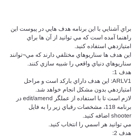
براي آشنايي با اين برنامه هدف هايي در پيوست اين
راهنما آمده است كه مي توانيد از آن ها براي
امتيازدهي استفاده كنيد.
اين هدف ها سناريوهاي مختلفي دارند كه مي¬توانند
سناريوهاي دنياي واقعي را شبيه سازي كنند.
هدف 1:
ARLV1: اين هدف داراي باركد است و مراحل
امتيازدهي بدون مشكل انجام خواهد شد.
لازم است تا با استفاده از عملگر edit/amend در
برنامه 118، مشخصات رقباي زير را به فايل
shooter اضافه كنيد.
مي توانيد هر اسمي را انتخاب كنيد.
هدف 2: