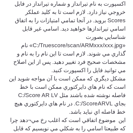
اكسپورت به نام تيرانداز و شماره تيرانداز در فابل
خروجي نياز دارد. لازم است تا به كليد عملكر
Scores برويد. در آنجا تمامي امتيازات را به اتفاق
اسامي تيراندازها خواهيد ديد. اسامي غير قابل
شناسايي بصورت
«C:/Truescore/scan/ARMxxx/xxx.jpg» نام
گذاري مي شوند. لازم است تا اين نام را به نام و
مشخصات صحيح فرد تغيير دهيد. پس از اين اصلاح
مي توانيد فايل را اكسپورت كنيد.
مشكل ديگري كه ممكن است با آن مواجه شويد اين
است كه نام هاي دايركتوري ممكن است با خط
فاصله نوشته شده باشند مثل C:/Score AR LV
بجاي C:/ScoreARVL. در نام هاي دايركتوري هيچ
خط فاصله اي نبايد باشد.
اين موضوع اتفاقي است كه اغلب رخ مي¬دهد چرا
كه طبيعتا اسامي را به شكلي مي نويسيم كه قابل