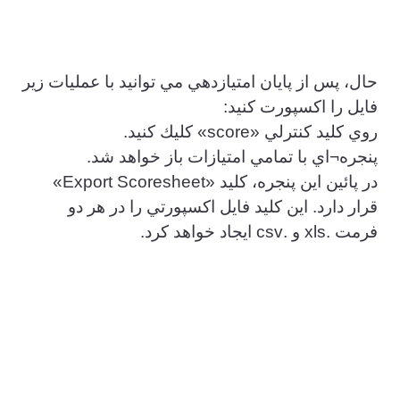
حال، پس از پايان امتيازدهي مي توانيد با عمليات زير
فايل را اكسپورت كنيد:
روي كليد كنترلي «score» كليك كنيد.
پنجره¬اي با تمامي امتيازات باز خواهد شد.
در پائين اين پنجره، كليد «Export Scoresheet»
قرار دارد. اين كليد فايل اكسپورتي را در هر دو
فرمت .xls و .csv ايجاد خواهد كرد.