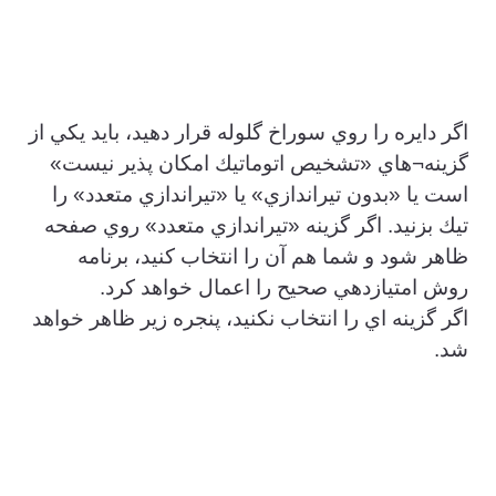
اگر دايره را روي سوراخ گلوله قرار دهيد، بايد يكي از
گزينه¬هاي «تشخيص اتوماتيك امكان پذير نيست»
است يا «بدون تيراندازي» يا «تيراندازي متعدد» را
تيك بزنيد. اگر گزينه «تيراندازي متعدد» روي صفحه
ظاهر شود و شما هم آن را انتخاب كنيد، برنامه
روش امتيازدهي صحيح را اعمال خواهد كرد.
اگر گزينه اي را انتخاب نكنيد، پنجره زير ظاهر خواهد
شد.