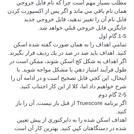
مطلب بسيار مهم است چرا كه نام فايل خروجي
همان نام باقي مي ماند و اگر پس از اكسپورت كردن
فايل نام آن را تغيير ندهيد، فايل خروجي جديد
جايگزين فايل خروجي قبلي خواهد شد.
1-5 گام اول
تمامي اهداف را به همان صورت گفته شده اسكن
كنيد. اهداف بايد صد در صد در يك رديف قرار بگيرند.
اگر اهداف به شكل كج اسكن شوند، ممكن است در
طول فرآيند امتياز دهي با مشكل مواجه شويد. با
اينحال، اين كجي قابل تصحيح است و در ادامه آن را
شرح خواهيم داد اما، كلا از اين كار اجتناب كنيد.
2-5 گام دوم
اگر برنامه Truescore از قبل باز نيست، آن را باز
كنيد.
اهداف اسكن شده را به دايركتوري از پيش تعيين
شده در دستگاهتان كپي كنيد. بهترين كار آن است