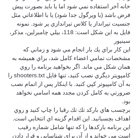
خانه آخر استفاده نمي شود اما يا بايد بصورت پيش
فرض باشد (با ويرگول جدا شود) يا با اطلاعاتي مثل
جنسيت تيرانداز يا كلاس تيراندازي پر شود. نمونه
فايل به اين شكل است: 118، بيلي چامبرلين، مذكر،
سينيور
اين كار براي يك بار انجام مي شود و زماني كه
مشخصات تمامي اعضاء كامل شد، براي هميشه به
همان شكل مي ماند. اگر بخواهيد برنامه را روي
كامپويتر ديگري نصب كنيد، تنها فايل shooters.txt را
به آن كامپيوتر كپي كنيد. با اينكار پس از اتمام نصب
ضرورتي به كامل كردن مجدد همه اسامي نخواهد
بود.
برچسب هاي باركد تك تك رقبا را چاپ كنيد و روي
اهداف بچسبانيد. اين اقدام گزينه اي انتخابي است.
اين برنامه باركدها را كه تنها شامل شماره رقيب
است مي خواند و از آن براي شناسايي و قرار دادن