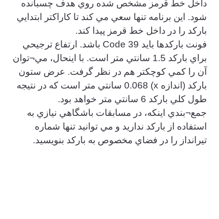
داخل خط قرمز مشخص شده روي هدف چسبانده
شود. اين برنامه تنها سعي مي كند تا كاراكتر ابتدايي
باركد را در داخل خط قرمز پيدا كند.
فونت باركدها بايد Code 39 باشد. ارتفاع ترجيحي
براي باركد 1.5 سانتي متر است. با اينحال، مي¬توان
آن را كمي كوچكتر هم در نظر گرفت. عرض ستون
باركد (اندازه x) 0.068 سانتي متر است كه در نتيجه
طول كلي باركد 6 سانتي متر خواهد بود.
جمع¬بندي اينكه، در مسابقات باشگاهي نيازي به
استفاده از باركد نداريد و مي توانيد تنها شماره
تيرانداز را در فضاي مخصوص به باركد بنويسيد.