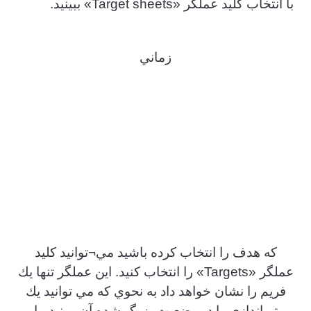
با انتخاب كليد عملگر «Target sheets» ببينيد.
زماني
كه هدف را انتخاب كرده باشيد مي¬توانيد كليد
عملگر «Targets» را انتخاب كنيد. اين عملگر تنها يك
فريم را نشان خواهد داد به نحوي كه مي توانيد يك
تيراندازي را در وضعيت بزرگ شده آن ببينيد. با