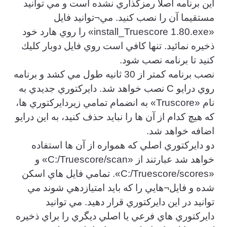
اين برنامه اصلا رمزگذاري نشده است و مي توانيد
مستقيما آن را نصب كنيد. مي¬توانيد فايل
«install_Truescore 1.80.exe» را روي هارد خود
ذخيره نمائيد. تنها كافي است روي فايل دوبار كليك
كنيد تا برنامه نصب شود.
نصب برنامه كمتر از 30 ثانيه طول مي كشد و برنامه
روي درايو C نصب خواهد شد. دايركتوري جديدي به
نام «Truscore» به انضمام تمامي زيردايركتوري ها،
كه هيچ كدام از آن ها را نبايد حذف كنيد، به اين درايو
اضافه خواهد شد.
دو دايركتوري اصلي كه همواره از آن ها استفاده
خواهد شد عبارتند از «C:/Truescore/scan» و
«C:/Truescore/scores». تمامي فايل هاي اسكن
شده و فايل¬هايي را كه بايد امتيازدهي شوند مي
توانيد در اين دايركتوري قرار دهيد. مي توانيد
دايركتوري هاي فرعي يا اصلي ديگري را براي ذخيره