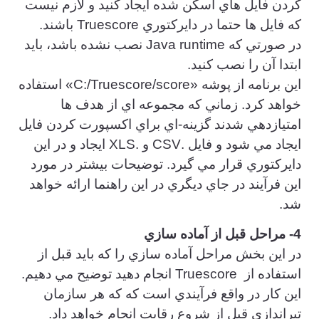
كردن فايل هاي اسكن شده ايجاد كنيد و لازم نيست
كه فايل ها حتما در دايركتوري Truescore باشند.
در صورتي كه Java runtime نصب نشده باشد، بايد
ابتدا آن را نصب كنيد.
اين برنامه از پوشه «C:/Truescore/score» استفاده
خواهد كرد. زماني كه مجموعه اي از هدف ها
امتيازدهي شدند گزينه-اي براي اكسپورت كردن فايل
ايجاد مي شود و فايل .CSV و .XLS ايجاد و در اين
دايركتوري قرار مي گيرد. توضيحات بيشتر در مورد
اين فرآيند در جاي ديگري در اين راهنما ارائه خواهد
شد.
4- مراحل قبل از آماده سازي
در اين بخش مراحل آماده سازي را كه بايد قبل از
استفاده از Truescore انجام دهيد توضيح مي دهيم.
اين كار در واقع فرآيندي است كه كه هر سازمان
تيراندازي قبل از شروع رقابت انجام خواهد داد.