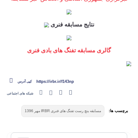
نتایج مسابقه فنری
گالری مسابقه تفنگ های بادی فنری
https://irbr.ir/f143np
کپی آدرس
شبکه های اجتماعی
برچسب ها:
مسابقه بنچ رست تفنگ های فنری IRBR مهر 1396