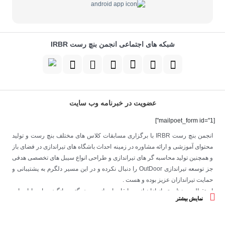
شبکه های اجتماعی انجمن بنچ رست IRBR
عضویت در خبرنامه وب سایت
[mailpoet_form id="1"]
انجمن بنچ رست IRBR با برگزاری مسابقات کلاس های مختلف بنچ رست و تولید
محتوای آموزشی و ارائه مشاوره در زمینه احداث باشگاه های تیراندازی در فضای باز
و همچنین تولید محاسبه گر های تیراندازی و طراحی انواع سیبل های تخصصی هدفی
جز توسعه تیراندازی OutDoor را دنبال نکرده و در این مسیر دلگرم به پشتیبانی و
حمایت تیراندازان عزیز بوده و هست .
استقبال بی نظیر تیراندازان از مسابقات این انجمن بزرگترین انگیزه ما در ادامه این
نمایش بیشتر
مسیر خواهد بود .