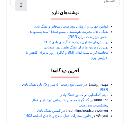
نوشته‌های تازه
قوانین جهانی و اروپایی بنچ‌رست ریم‌فایر و تفنگ بادی
تفنگ بادی، مدیریت هوشمند یا ممنوعیت؟ (سند پیشنهادی
انجمن بنچ‌رست ایران IRBR)
پرسش‌های متداول درباره تفنگ‌های بادی PCP
بهترین دوربین ها برای تفنگ های بادی اقتصادی
محاسبه‌گر تناسب اندام، BMI و کالری روزانه برای کاهش یا
افزایش وزن
آخرین دیدگاه‌ها
مهدی روشندل
در
سیبل بنچ رست ۵۰ متر و 75 یارد تفنگ بادی
IRBR
میثم کماسایی
در
کمپین تفنگ بادی
abira173
در
گفتگو با محمد رضا زمانی تیرانداز و فعال
پیشکسوت بنچ رست
thephillipsheadscrewdriver
در
کمپین تفنگ بادی
ASeyed
در
قانون مجازات حمل سلاح و قاچاق اسلحه 1403